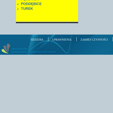
PODDĘBICE
TUREK
SIEDZIBA
UPRAWNIENIA
ZAKRES CZYNNOŚCI
MescalDesign
Dedykowane rozwiązania internetowe