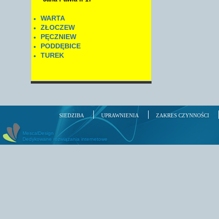
WARTA
ZŁOCZEW
PĘCZNIEW
PODDĘBICE
TUREK
SIEDZIBA
UPRAWNIENIA
ZAKRES CZYNNOŚCI
MescalDesign
Dedykowane rozwiązania internetowe