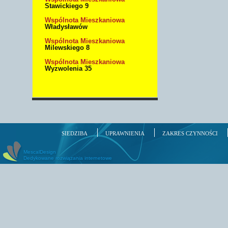
Stawickiego 9
Wspólnota Mieszkaniowa
Władysławów
Wspólnota Mieszkaniowa
Milewskiego 8
Wspólnota Mieszkaniowa
Wyzwolenia 35
SIEDZIBA
UPRAWNIENIA
ZAKRES CZYNNOŚCI
MescalDesign
Dedykowane rozwiązania internetowe